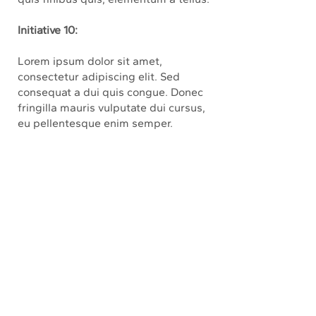
Initiative 10:
Lorem ipsum dolor sit amet,
consectetur adipiscing elit. Sed
consequat a dui quis congue. Donec
fringilla mauris vulputate dui cursus,
eu pellentesque enim semper.
Maecenas bibendum orci quis mollis
fringilla. Praesent elit elit, rhoncus
quis finibus quis, elementum a tellus.
References:
Lorem ipsum dolor sit amet,
consectetur adipiscing elit. Sed
consequat a dui quis congue. Donec
fringilla mauris vulputate dui cursus,