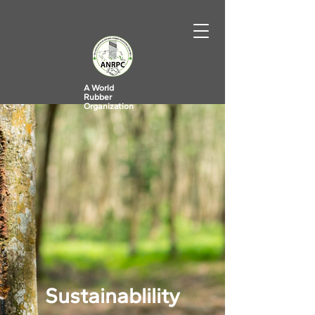
A World
Rubber
Organization
Sustainablility